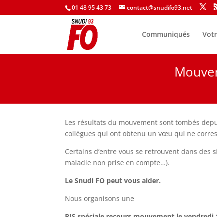
01 48 95 43 73
contact@snudifo93.net
Communiqués
Votr
Mouveme
Les résultats du mouvement sont tombés depui
collègues qui ont obtenu un vœu qui ne corre
Certains d’entre vous se retrouvent dans des s
maladie non prise en compte…).
Le Snudi FO peut vous aider.
Nous organisons une
RIS spéciale recours mouvement le vendredi 1