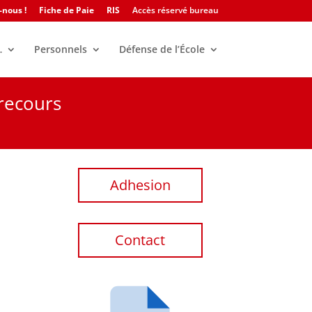
-nous !
Fiche de Paie
RIS
Accès réservé bureau
…
Personnels
Défense de l’École
 recours
Adhesion
,
Contact