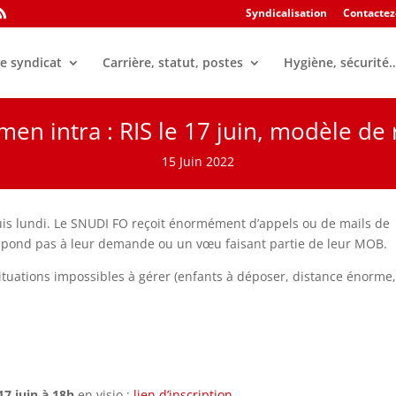
Syndicalisation
Contactez
e syndicat
Carrière, statut, postes
Hygiène, sécurité
n intra : RIS le 17 juin, modèle de
15 Juin 2022
s lundi. Le SNUDI FO reçoit énormément d’appels ou de mails de
spond pas à leur demande ou un vœu faisant partie de leur MOB.
ituations impossibles à gérer (enfants à déposer, distance énorme
7 juin à 18h
en visio :
lien d’inscription
.