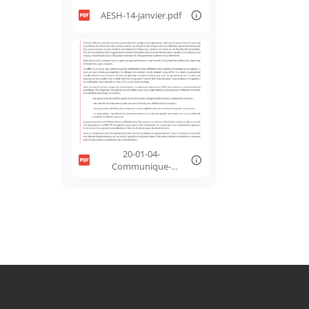
AESH-14-janvier.pdf
20-01-04-
Communique-
FNEC-rentree.pdf