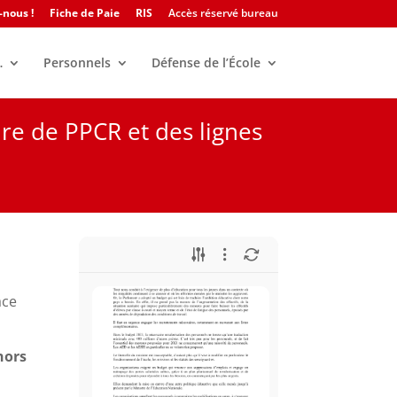
-nous !
Fiche de Paie
RIS
Accès réservé bureau
…
Personnels
Défense de l’École
dre de PPCR et des lignes
ace
hors