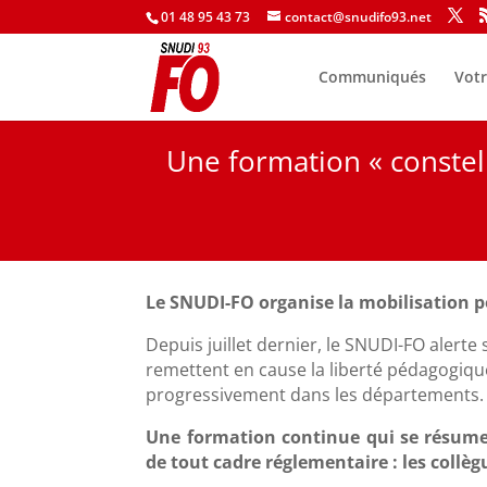
01 48 95 43 73
contact@snudifo93.net
Communiqués
Votr
Une formation « constell
Le SNUDI-FO organise la mobilisation p
Depuis juillet dernier, le SNUDI-FO alerte
remettent en cause la liberté pédagogique 
progressivement dans les départements.
Une formation continue qui se résumer
de tout cadre réglementaire : les collèg