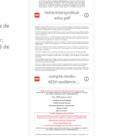
texte-intersyndical-
educ.pdf
rs de
 ;
té de
compte-rendu-
AESH-audience-
DASEN.pdf