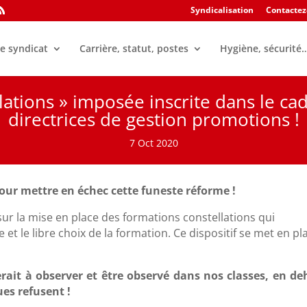
Syndicalisation
Contactez
e syndicat
Carrière, statut, postes
Hygiène, sécurité
ations » imposée inscrite dans le ca
directrices de gestion promotions !
7 Oct 2020
our mettre en échec cette funeste réforme !
 sur la mise en place des formations constellations qui
et le libre choix de la formation. Ce dispositif se met en pl
ait à observer et être observé dans nos classes, en de
ues refusent !