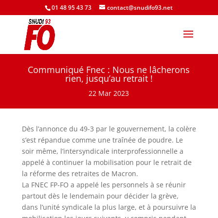
01 48 95 43 73
contact@snudifo93.net
Communiqué Fnec : Nous ne lâcherons
rien, jusqu’au retrait !
22 Mar 2023
Dès l’annonce du 49-3 par le gouvernement, la colère
s’est répandue comme une traînée de poudre. Le
soir même, l’intersyndicale interprofessionnelle a
appelé à continuer la mobilisation pour le retrait de
la réforme des retraites de Macron.
La FNEC FP-FO a appelé les personnels à se réunir
partout dès le lendemain pour décider la grève,
dans l’unité syndicale la plus large, et à poursuivre la