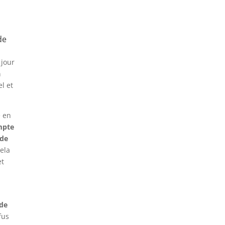
de
 jour
a
l et
e en
ompte
 de
ela
et
 de
fus