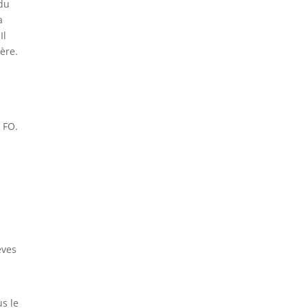
du
a
Il
ère.
à FO.
èves
s le