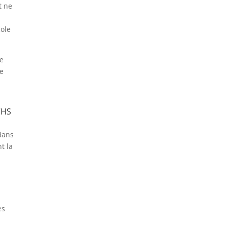
t ne
cole
ue
de
CHS
 dans
t la
ès
e