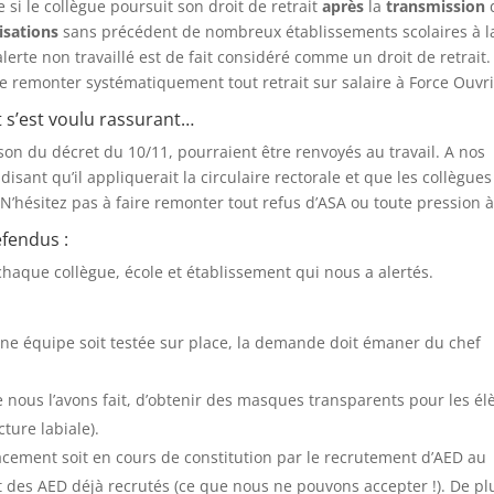
 si le collègue poursuit son droit de retrait
après
la
transmission
isations
sans précédent de nombreux établissements scolaires à l
alerte non travaillé est de fait considéré comme un droit de retrait. 
ire remonter systématiquement tout retrait sur salaire à Force Ouvri
t s’est voulu rassurant…
ison du décret du 10/11, pourraient être renvoyés au travail. A nos
isant qu’il appliquerait la circulaire rectorale et que les collègues
. N’hésitez pas à faire remonter tout refus d’ASA ou toute pression 
éfendus :
haque collègue, école et établissement qui nous a alertés.
une équipe soit testée sur place, la demande doit émaner du chef
 nous l’avons fait, d’obtenir des masques transparents pour les él
ture labiale).
acement soit en cours de constitution par le recrutement d’AED au
des AED déjà recrutés (ce que nous ne pouvons accepter !). De plu