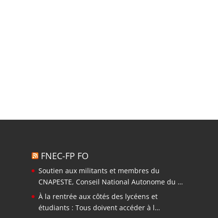
FNEC-FP FO
Soutien aux militants et membres du
CNAPESTE, Conseil National Autonome du …
À la rentrée aux côtés des lycéens et
étudiants : Tous doivent accéder à l…