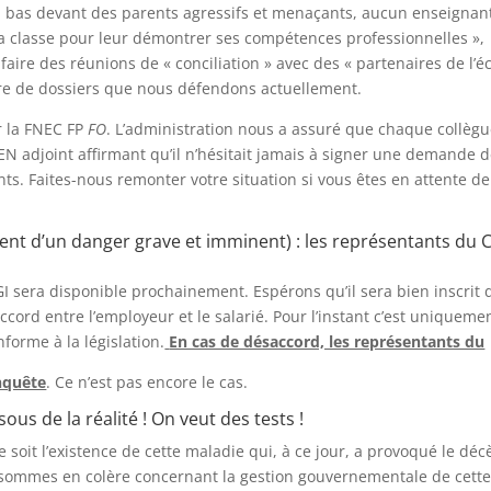
fil bas devant des parents agressifs et menaçants, aucun enseignan
 sa classe pour leur démontrer ses compétences professionnelles »,
 faire des réunions de « conciliation » avec des « partenaires de l’é
nre de dossiers que nous défendons actuellement.
r la FNEC FP
FO
. L’administration nous a assuré que chaque collèg
 adjoint affirmant qu’il n’hésitait jamais à signer une demande 
nts. Faites-nous remonter votre situation si vous êtes en attente de
ment d’un danger grave et imminent) : les représentants du 
I sera disponible prochainement. Espérons qu’il sera bien inscrit
ccord entre l’employeur et le salarié. Pour l’instant c’est uniquemen
forme à la législation.
En cas de désaccord, les représentants du
nquête
. Ce n’est pas encore le cas.
sous de la réalité ! On veut des tests !
 soit l’existence de cette maladie qui, à ce jour, a provoqué le déc
sommes en colère concernant la gestion gouvernementale de cett