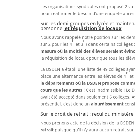
Les organisations syndicales ont proposé 2 vœux :
pour réaffirmer le besoin d’une enquête après 
Sur les demi-groupes en lycée et maintena
personnel
et réquisition de locaux
Nous avons rappelé notre position sur les demi
e
e
sur 2 pour les 4
et 3
) dans certains collèges 
mesure où la moitié des élèves seraient évin
la réquisition de locaux pour que tous les élèv
La DSDEN a établi une liste de 49 collèges ayan
e
place une alternance entre les élèves de 4
et 
le département) où la DSDEN propose comme «
cours que les autres !
C’est inadmissible ! Le
avait été accepté dans seulement 6 collèges. Av
présentiel, c’est donc un
alourdissement
consi
Sur le droit de retrait : recul du ministère
Nous prenons acte de la décision de la DSDEN e
retrait
puisque qu’il n’y aura aucun retrait sur