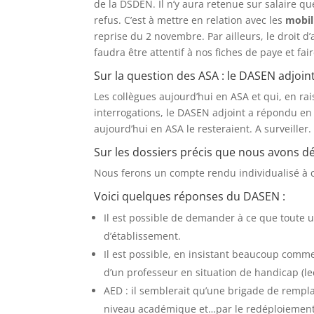
de la DSDEN. Il n’y aura retenue sur salaire que
refus. C’est à mettre en relation avec les
mobil
reprise du 2 novembre. Par ailleurs, le droit d’
faudra être attentif à nos fiches de paye et fa
Sur la question des ASA : le DASEN adjoin
Les collègues aujourd’hui en ASA et qui, en ra
interrogations, le DASEN adjoint a répondu en d
aujourd’hui en ASA le resteraient. A surveiller
Sur les dossiers précis que nous avons d
Nous ferons un compte rendu individualisé à c
Voici quelques réponses du DASEN :
Il est possible de demander à ce que toute 
d’établissement.
Il est possible, en insistant beaucoup comme
d’un professeur en situation de handicap (lec
AED : il semblerait qu’une brigade de rempl
niveau académique et…par le redéploiement 