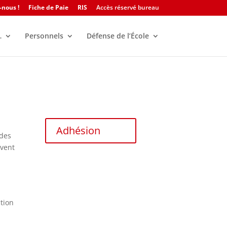
-nous !
Fiche de Paie
RIS
Accès réservé bureau
…
Personnels
Défense de l’École
Adhésion
 des
uvent
ction