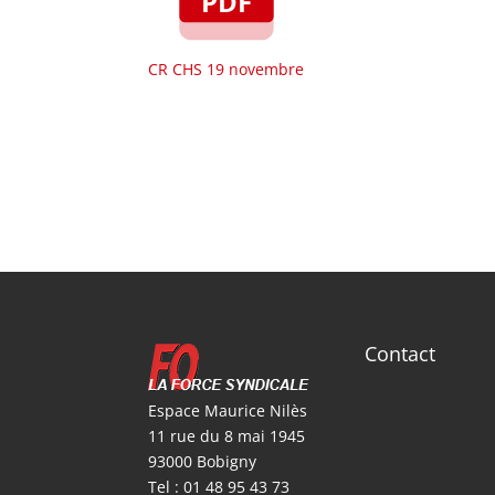
CR CHS 19 novembre
Contact
Espace Maurice Nilès
11 rue du 8 mai 1945
93000 Bobigny
Tel : 01 48 95 43 73