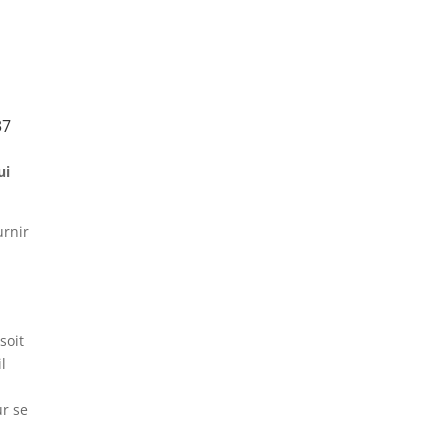
37
ui
urnir
soit
l
ur se