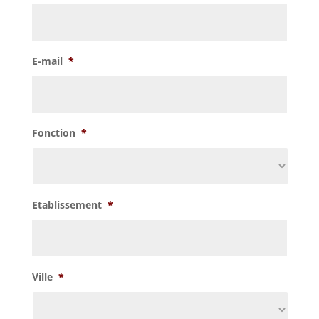
MM
slash
AAAA
E-mail
*
Fonction
*
Etablissement
*
Ville
*