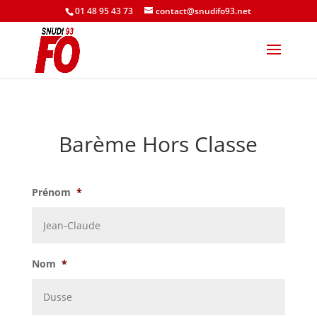
01 48 95 43 73
contact@snudifo93.net
Barème Hors Classe
Prénom
*
Nom
*