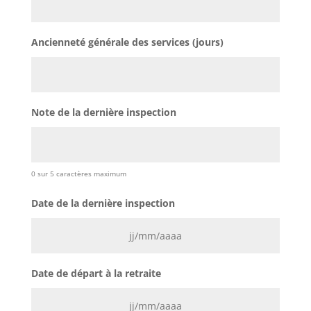
Ancienneté générale des services (jours)
Note de la dernière inspection
0 sur 5 caractères maximum
Date de la dernière inspection
JJ
Date de départ à la retraite
slash
MM