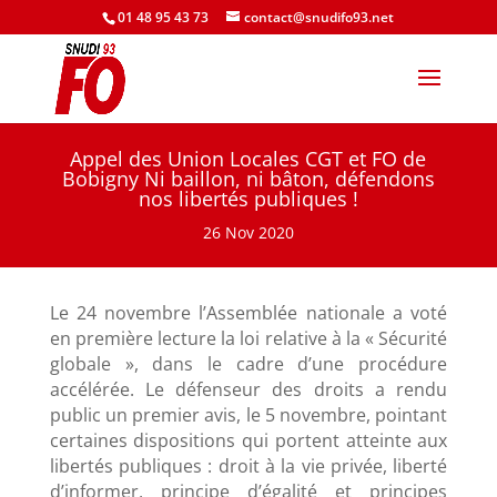
01 48 95 43 73
contact@snudifo93.net
Appel des Union Locales CGT et FO de
Bobigny Ni baillon, ni bâton, défendons
nos libertés publiques !
26 Nov 2020
Le 24 novembre l’Assemblée nationale a voté
en première lecture la loi relative à la « Sécurité
globale », dans le cadre d’une procédure
accélérée. Le défenseur des droits a rendu
public un premier avis, le 5 novembre, pointant
certaines dispositions qui portent atteinte aux
libertés publiques : droit à la vie privée, liberté
d’informer, principe d’égalité et principes