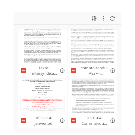
texte-
compte-rendu-
intersyndical-
AESH-
educ.pdf
audience-
DASEN.pdf
AESH-14-
20-01-04-
janvier.pdf
Communique-
FNEC-
rentree.pdf